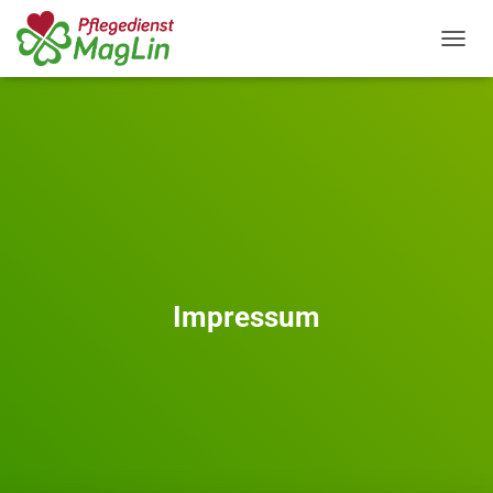
N
A
V
I
G
A
T
I
O
N
U
M
S
Impressum
C
H
A
L
T
E
N