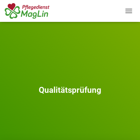
N
A
V
I
G
A
T
I
O
N
U
M
S
Qualitätsprüfung
C
H
A
L
T
E
N